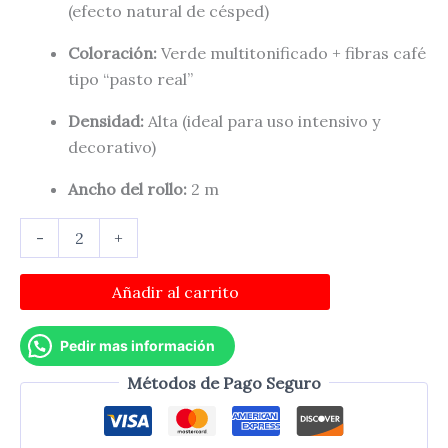
(efecto natural de césped)
Coloración:
Verde multitonificado + fibras café
tipo “pasto real”
Densidad:
Alta (ideal para uso intensivo y
decorativo)
Ancho del rollo:
2 m
Pasto
-
+
Ornamental
35mm
(m2)
Añadir al carrito
Rollo
2m
Pedir mas información
cantidad
Métodos de Pago Seguro