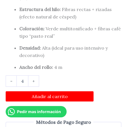
Estructura del hilo:
Fibras rectas + rizadas
(efecto natural de césped)
Coloración:
Verde multitonificado + fibras café
tipo “pasto real”
Densidad:
Alta (ideal para uso intensivo y
decorativo)
Ancho del rollo:
4 m
Pasto
-
+
Ornamental
Premium
35mm
Añadir al carrito
(m2)
Rollo
Pedir mas información
4m
cantidad
Métodos de Pago Seguro