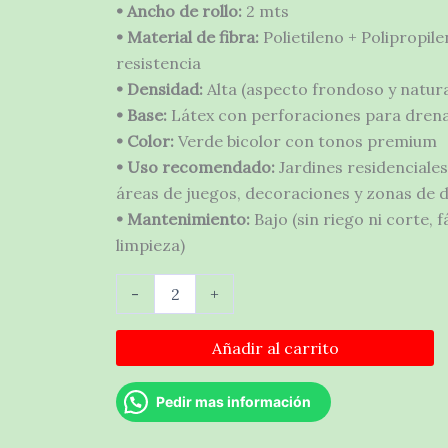
• Ancho de rollo:
2 mts
• Material de fibra:
Polietileno + Polipropile
resistencia
• Densidad:
Alta (aspecto frondoso y natura
• Base:
Látex con perforaciones para drena
• Color:
Verde bicolor con tonos premium
• Uso recomendado:
Jardines residenciales
áreas de juegos, decoraciones y zonas de 
• Mantenimiento:
Bajo (sin riego ni corte, fá
limpieza)
Pasto
-
+
Ornamental
40mm
(m2)
Añadir al carrito
Rollo
2m
Pedir mas información
cantidad