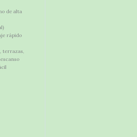
no de alta
l)
je rápido
, terrazas,
descanso
cil