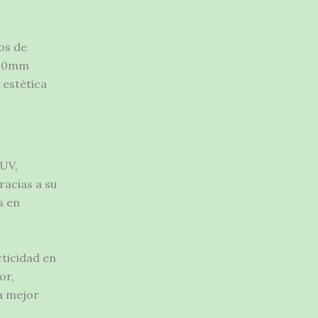
os de
A 40mm
 estética
 UV,
racias a su
s en
cticidad en
or,
a mejor