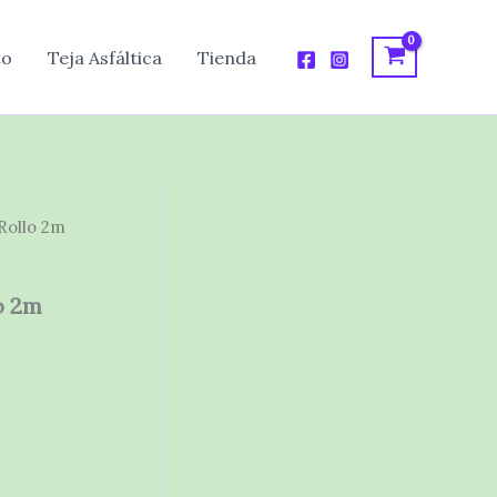
to
Teja Asfáltica
Tienda
Rollo 2m
o 2m