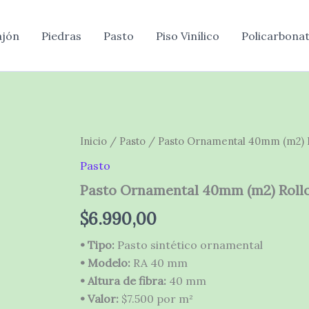
Rollo
2m
cantidad
ajón
Piedras
Pasto
Piso Vinílico
Policarbona
Inicio
/
Pasto
/ Pasto Ornamental 40mm (m2) 
Pasto
Pasto Ornamental 40mm (m2) Roll
$
6.990,00
• Tipo:
Pasto sintético ornamental
• Modelo:
RA 40 mm
• Altura de fibra:
40 mm
• Valor:
$7.500 por m²