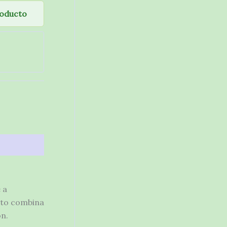
roducto
 a
cto combina
ón.