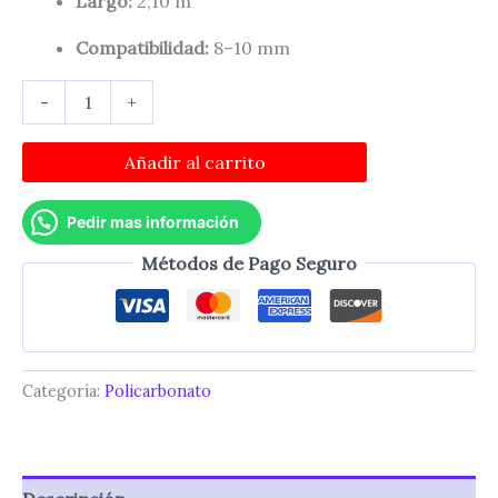
Largo:
2,10 m
Compatibilidad:
8–10 mm
Perfil
-
+
U
8/10
mm
Añadir al carrito
2,10
m
Pedir mas información
transparente
cantidad
Métodos de Pago Seguro
Categoría:
Policarbonato