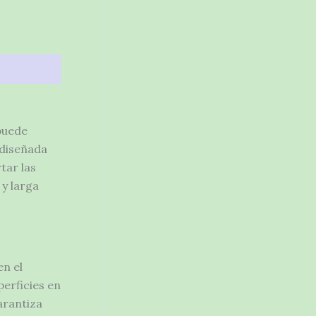
puede
 diseñada
tar las
 y larga
en el
erficies en
arantiza