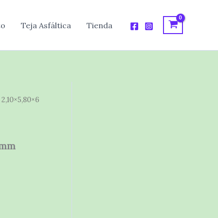
to
Teja Asfáltica
Tienda
 2,10×5,80×6
6 mm