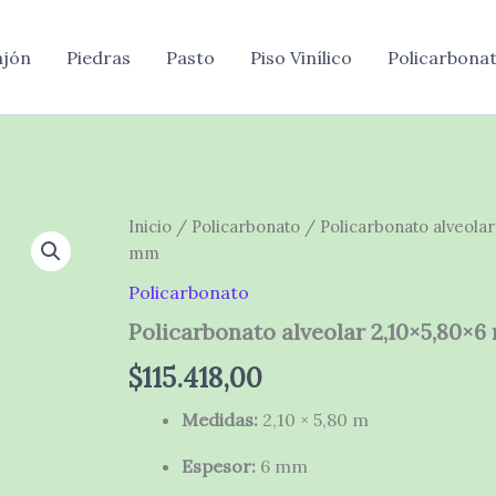
cantidad
ajón
Piedras
Pasto
Piso Vinílico
Policarbona
Inicio
/
Policarbonato
/ Policarbonato alveolar
mm
Policarbonato
Policarbonato alveolar 2,10×5,80×
$
115.418,00
Medidas:
2,10 × 5,80 m
Espesor:
6 mm