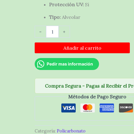
Protección UV:
Sí
Tipo:
Alveolar
Policarbonato
-
+
alveolar
2,10×5,80×6
mm
Añadir al carrito
cantidad
Pedir mas información
Compra Segura - Pagas al Recibir el P
Métodos de Pago Seguro
Categoría:
Policarbonato