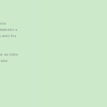
.
ores
imiento a
 ante los
r su éxito
e una